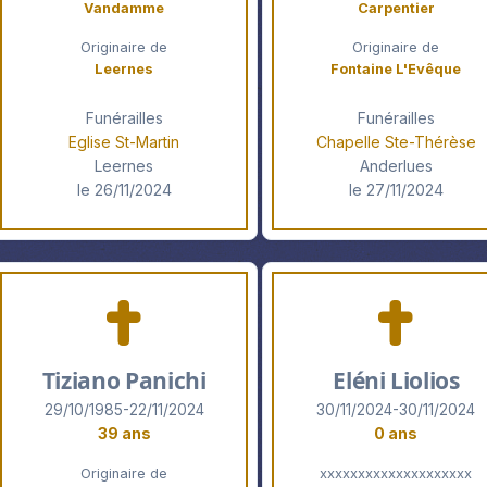
Vandamme
Carpentier
Originaire de
Originaire de
Leernes
Fontaine L'Evêque
Funérailles
Funérailles
Eglise St-Martin
Chapelle Ste-Thérèse
Leernes
Anderlues
le 26/11/2024
le 27/11/2024
Tiziano Panichi
Eléni Liolios
29/10/1985-22/11/2024
30/11/2024-30/11/2024
39 ans
0 ans
Originaire de
xxxxxxxxxxxxxxxxxxxx