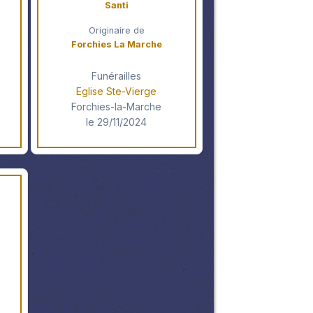
Santi
Originaire de
Forchies La Marche
Funérailles
Eglise Ste-Vierge
Forchies-la-Marche
le 29/11/2024