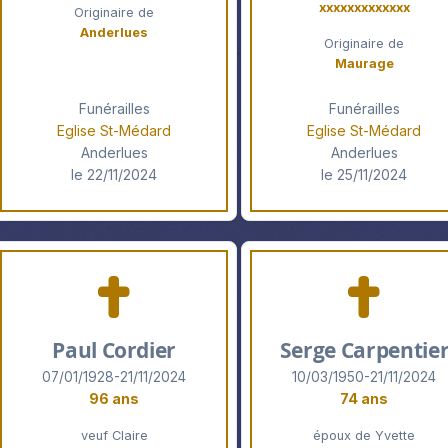
xxxxxxxxxxxxx
Originaire de
Anderlues
Originaire de
Maurage
Funérailles
Funérailles
Eglise St-Médard
Eglise St-Médard
Anderlues
Anderlues
le 22/11/2024
le 25/11/2024
Paul Cordier
Serge Carpentie
07/01/1928-21/11/2024
10/03/1950-21/11/2024
96 ans
74 ans
veuf Claire
époux de Yvette