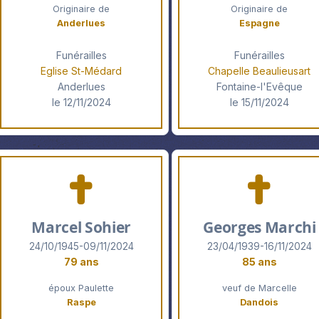
Originaire de
Originaire de
Anderlues
Espagne
Funérailles
Funérailles
Eglise St-Médard
Chapelle Beaulieusart
Anderlues
Fontaine-l'Evêque
le 12/11/2024
le 15/11/2024
Marcel Sohier
Georges Marchi
24/10/1945-09/11/2024
23/04/1939-16/11/2024
79 ans
85 ans
époux Paulette
veuf de Marcelle
Raspe
Dandois