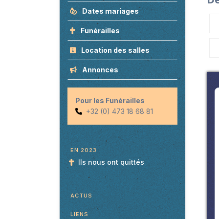
Dates mariages
Funérailles
Location des salles
Annonces
Pour les Funérailles
+32 (0) 473 18 68 81
EN 2023
Ils nous ont quittés
ACTUS
LIENS