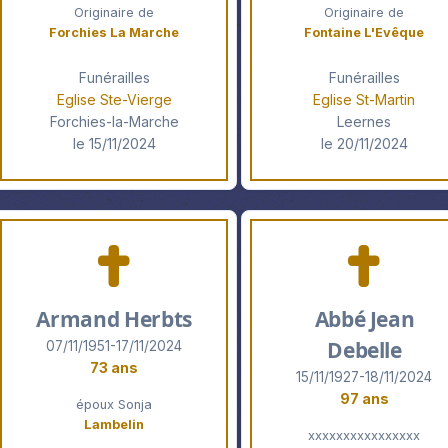
Originaire de
Originaire de
Forchies La Marche
Fontaine L'Evêque
Funérailles
Funérailles
Eglise Ste-Vierge
Eglise St-Martin
Forchies-la-Marche
Leernes
le 15/11/2024
le 20/11/2024
Armand Herbts
Abbé Jean
Debelle
07/11/1951-17/11/2024
73 ans
15/11/1927-18/11/2024
97 ans
époux Sonja
Lambelin
xxxxxxxxxxxxxxxx