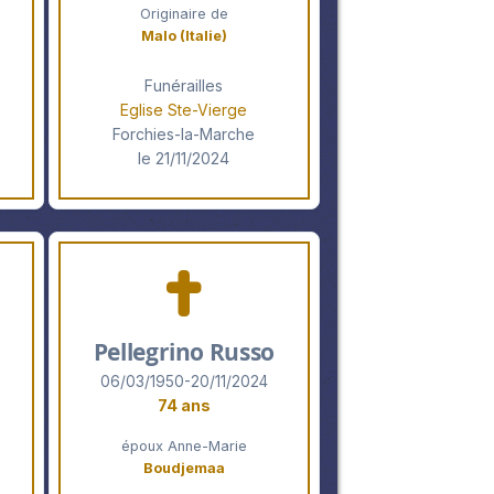
Originaire de
Malo (Italie)
Funérailles
Eglise Ste-Vierge
Forchies-la-Marche
le 21/11/2024
Pellegrino Russo
06/03/1950-20/11/2024
74 ans
époux Anne-Marie
Boudjemaa