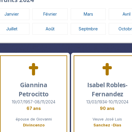
Janvier
Février
Mars
Avril
Juillet
Août
Septmbre
Octob
Giannina
Isabel Robles-
Petrocitto
Fernandez
19/07/1957-08/11/2024
13/03/1934-10/11/2024
67 ans
90 ans
épouse de Giovanni
Veuve José Luis
Divincenzo
Sanchez -Dias