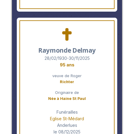
Raymonde Delmay
28/02/1930-30/11/2025
95 ans
veuve de Roger
Richter
Originaire de
Née à Haine St Paul
Funérailles
Eglise St-Médard
Anderlues
le 08/12/2025