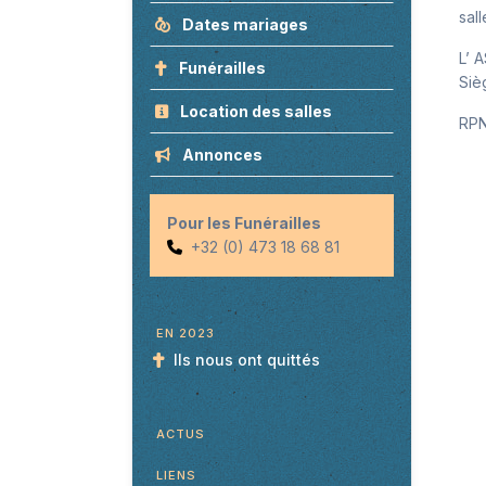
sall
Dates mariages
L’ 
Funérailles
Siè
Location des salles
RPN
Annonces
Pour les Funérailles
+32 (0) 473 18 68 81
EN 2023
Ils nous ont quittés
ACTUS
LIENS