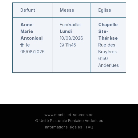
Défunt
Messe
Eglise
Anne-
Funérailles
Chapelle
Marie
Lundi
Ste-
Antonioni
10/08/2026
Thérèse
le
11h45
Rue des
05/08/2026
Bruyères
6150
Anderlues
www.monts-et-sources.be
© Unité Pastorale Fontaine Anderlues
Informations légales
FAQ