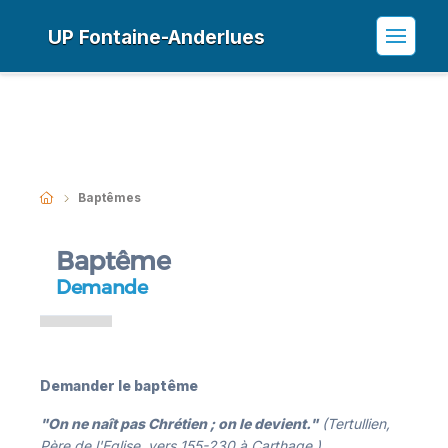
UP Fontaine-Anderlues
Baptêmes
Baptême
Demande
Demander le baptême
"On ne naît pas Chrétien ; on le devient."
(Tertullien,
Père de l'Eglise, vers 155-230 à Carthage )